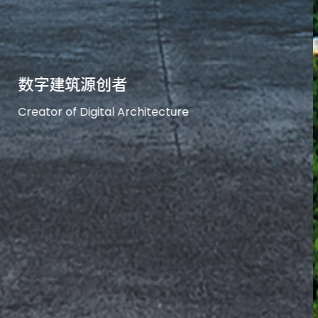
智本家 源创者 星工场
Wisdom-oriented、Original
innovation Star Factory