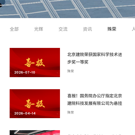
全部
光辉
交流
资讯
殊荣
北京建院荣获国家科学技术进
步奖一等奖
殊荣
2026-07-10
喜报！国务院办公厅指定北京
建院科技发展有限公司为悬挂
用国徽制作企业
殊荣
2026-04-14