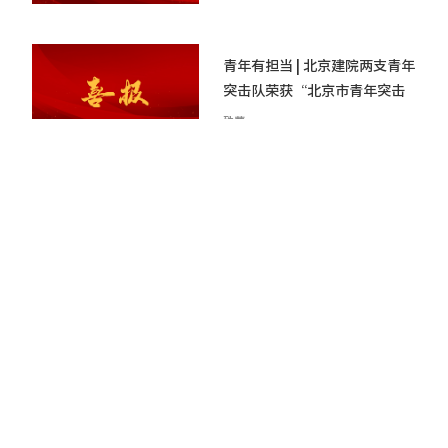
青年有担当 | 北京建院两支青年
突击队荣获“北京市青年突击
队”荣誉
殊荣
2024-01-18
3项一等成果！北京建院在第四
届工程建设行业BIM大赛斩获佳
绩
殊荣
2023-12-06
再创佳绩！北京建院荣获多项
北京市科技进步奖
殊荣
2023-11-16