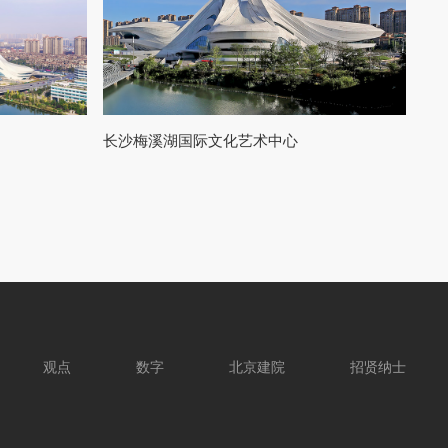
长沙梅溪湖国际文化艺术中心
京东
观点
数字
北京建院
招贤纳士