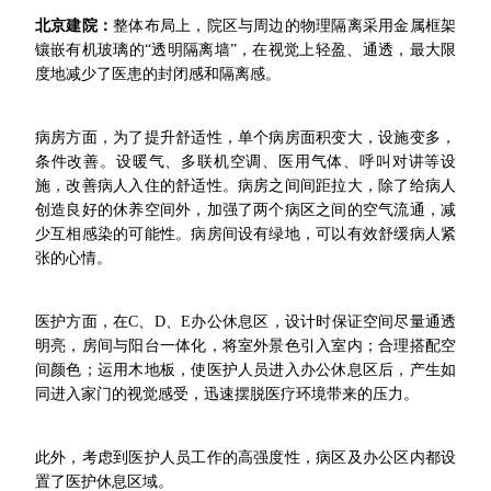
北京建院：
整体布局上，院区与周边的物理隔离采用金属框架
镶嵌有机玻璃的“透明隔离墙”，在视觉上轻盈、通透，最大限
度地减少了医患的封闭感和隔离感。
病房方面，为了提升舒适性，单个病房面积变大，设施变多，
条件改善。设暖气、多联机空调、医用气体、呼叫对讲等设
施，改善病人入住的舒适性。病房之间间距拉大，除了给病人
创造良好的休养空间外，加强了两个病区之间的空气流通，减
少互相感染的可能性。病房间设有绿地，可以有效舒缓病人紧
张的心情。
医护方面，在C、D、E办公休息区，设计时保证空间尽量通透
明亮，房间与阳台一体化，将室外景色引入室内；合理搭配空
间颜色；运用木地板，使医护人员进入办公休息区后，产生如
同进入家门的视觉感受，迅速摆脱医疗环境带来的压力。
此外，考虑到医护人员工作的高强度性，病区及办公区内都设
置了医护休息区域。