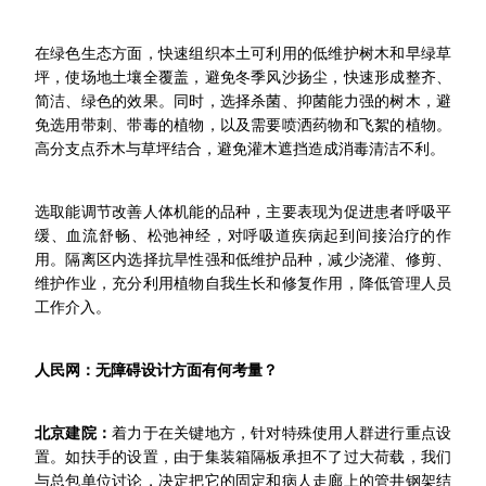
在绿色生态方面，快速组织本土可利用的低维护树木和早绿草
坪，使场地土壤全覆盖，避免冬季风沙扬尘，快速形成整齐、
简洁、绿色的效果。同时，选择杀菌、抑菌能力强的树木，避
免选用带刺、带毒的植物，以及需要喷洒药物和飞絮的植物。
高分支点乔木与草坪结合，避免灌木遮挡造成消毒清洁不利。
选取能调节改善人体机能的品种，主要表现为促进患者呼吸平
缓、血流舒畅、松弛神经，对呼吸道疾病起到间接治疗的作
用。隔离区内选择抗旱性强和低维护品种，减少浇灌、修剪、
维护作业，充分利用植物自我生长和修复作用，降低管理人员
工作介入。
人民网：无障碍设计方面有何考量？
北京建院：
着力于在关键地方，针对特殊使用人群进行重点设
置。如扶手的设置，由于集装箱隔板承担不了过大荷载，我们
与总包单位讨论，决定把它的固定和病人走廊上的管井钢架结