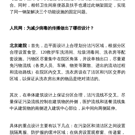
合。同时，相邻卫生间座便器及扶手也通过此钢架固定，实现
了同一钢架解决三个功能设施的固定问题。
人民网：为减少病毒的传播做出了哪些设计？
北京建院：
首先，总平面设计上合理划分洁污区域，根据分区
合理设置食堂、120救护车洗消间、垃圾消毒间、洗衣房等配
套设施。污物区尽量集中在院区角落，并设单独出口，尽量避
免污物流线（各类人员、车辆、物资等聚散、进出的流动过程
和流动路线）在院区内交叉。洗衣房设在了洁区和污区交界的
区域，以保证从洗衣房出来的物品是绝对清洁的。
其次，在单体建筑设计上保证分区合理，洁污流线不交叉。尽
量保证污染流线控制在建筑物的外侧，医护流线和送餐流线集
中从建筑物的南侧进入建筑中心部位，从中间向两侧延伸。
具体的重点设计主要有以下几点：在污染区和清洁区之间设置
脱隔离服、防护服的缓冲区域；在病房设置观察窗、传递窗，